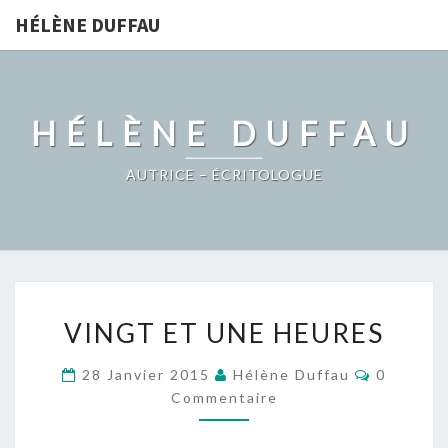
HÉLÈNE DUFFAU
HÉLÈNE DUFFAU
AUTRICE – ÉCRITOLOGUE
VINGT
VINGT ET UNE HEURES
ET
UNE
Commenta
28 Janvier 2015
Hélène Duffau
0
HEURES
Commentaire