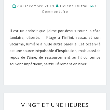
Commen
30 Décembre 2014
Hélène Duffau
0
Commentaire
Il est un endroit que j’aime par-dessus tout : la côte
landaise, déserte. Plage à l’infini, ressac et son
vacarme, lumière à nulle autre pareille. Cet océan-là
est une source inépuisable d’inspiration, mais aussi de
repos de l’âme, de ressourcement au fil du temps
souvent impétueux, particulièrement en hiver.
VINGT
VINGT ET UNE HEURES
ET