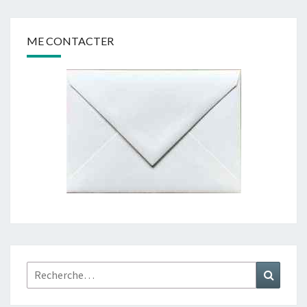
ME CONTACTER
Rechercher :
Recher