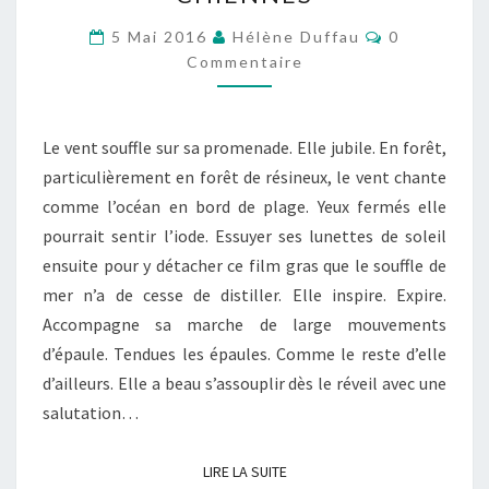
HOMME
ET
Commentair
5 Mai 2016
Hélène Duffau
0
DEUX
Commentaire
CHIENNES
Le vent souffle sur sa promenade. Elle jubile. En forêt,
particulièrement en forêt de résineux, le vent chante
comme l’océan en bord de plage. Yeux fermés elle
pourrait sentir l’iode. Essuyer ses lunettes de soleil
ensuite pour y détacher ce film gras que le souffle de
mer n’a de cesse de distiller. Elle inspire. Expire.
Accompagne sa marche de large mouvements
d’épaule. Tendues les épaules. Comme le reste d’elle
d’ailleurs. Elle a beau s’assouplir dès le réveil avec une
salutation…
LIRE LA SUITE
LIRE LA SUITE