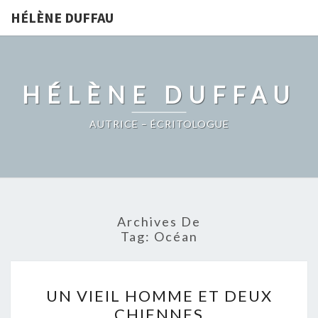
HÉLÈNE DUFFAU
HÉLÈNE DUFFAU
AUTRICE – ÉCRITOLOGUE
Archives De
Tag:
Océan
UN
UN VIEIL HOMME ET DEUX
VIEIL
CHIENNES