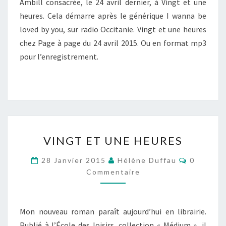
Ambill consacrée, le 24 avril dernier, à Vingt et une
heures. Cela démarre après le générique I wanna be
loved by you, sur radio Occitanie. Vingt et une heures
chez Page à page du 24 avril 2015. Ou en format mp3
pour l’enregistrement.
VINGT
VINGT ET UNE HEURES
ET
UNE
Commenta
28 Janvier 2015
Hélène Duffau
0
HEURES
Commentaire
Mon nouveau roman paraît aujourd’hui en librairie.
Publié à l’École des loisirs, collection « Médium », il