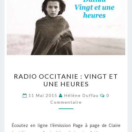
RADIO
RADIO OCCITANIE : VINGT ET
OCCITANIE
UNE HEURES
:
VINGT
Commentai
11 Mai 2015
Hélène Duffau
0
ET
Commentaire
UNE
HEURES
Écoutez en ligne l’émission Page à page de Claire