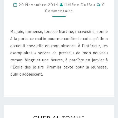
UNE
Commen
20 Novembre 2014
Hélène Duffau
0
HEURES
Commentaire
Ma joie, immense, lorsque Martine, ma voisine, sonne
à la porte ce matin pour me confier le colis qu’elle a
accueilli chez elle en mon absence. À l’intérieur, les
exemplaires « service de presse » de mon nouveau
roman, Vingt et une heures, à paraître en janvier à
l’École des loisirs. Premier texte pour la jeunesse,
public adolescent.
CHER
CHER AUTOMNE