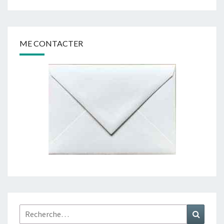
ME CONTACTER
Rechercher :
Recher