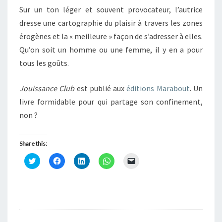
Sur un ton léger et souvent provocateur, l’autrice
dresse une cartographie du plaisir à travers les zones
érogènes et la « meilleure » façon de s’adresser à elles.
Qu’on soit un homme ou une femme, il y en a pour
tous les goûts.
Jouissance Club
est publié aux
éditions Marabout
. Un
livre formidable pour qui partage son confinement,
non ?
Share this:
C
C
C
C
C
l
l
l
l
l
i
i
i
i
i
q
q
q
q
q
u
u
u
u
u
e
e
e
e
e
z
z
z
z
r
p
p
p
p
p
o
o
o
o
o
u
u
u
u
u