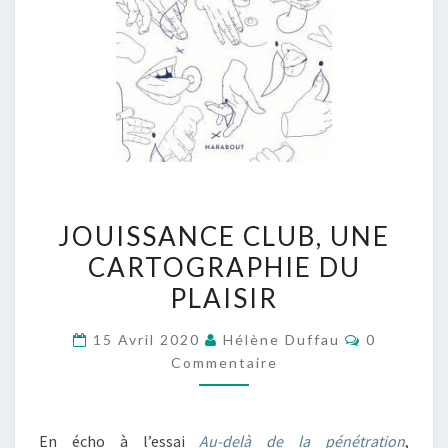
JOUISSANCE
JOUISSANCE CLUB, UNE
CLUB,
CARTOGRAPHIE DU
UNE
PLAISIR
CARTOGRAPHIE
DU
Commentai
15 Avril 2020
Hélène Duffau
0
PLAISIR
Commentaire
En écho à l’essai
Au-delà de la pénétration
,