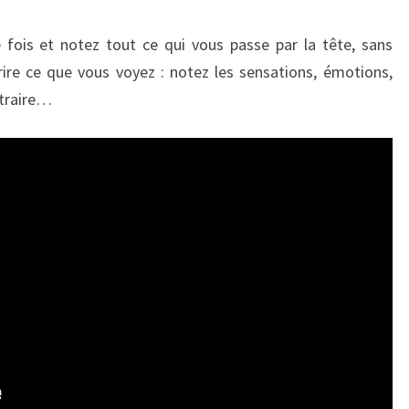
fois et notez tout ce qui vous passe par la tête, sans
crire ce que vous voyez : notez les sensations, émotions,
ntraire…