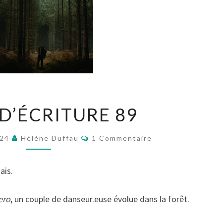
#DÉFI
 D’ÉCRITURE 89
D’ÉCRITURE
89
Commentaires
024
Hélène Duffau
1 Commentaire
ais.
ero
, un couple de danseur.euse évolue dans la forêt.