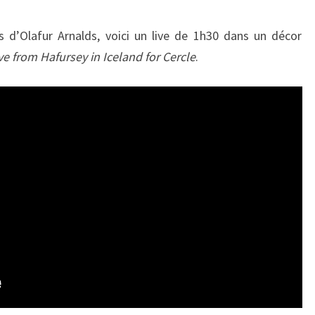
 d’Olafur Arnalds, voici un live de 1h30 dans un décor
ive from Hafursey in Iceland for Cercle
.