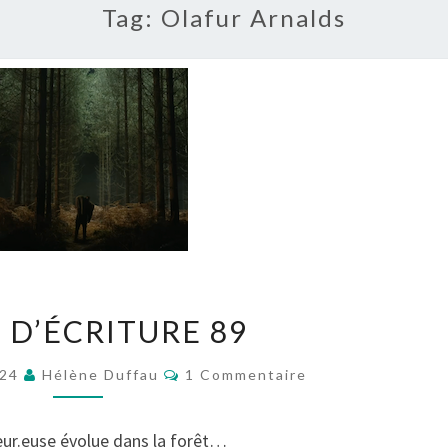
Tag:
Olafur Arnalds
#DÉFI
 D’ÉCRITURE 89
D’ÉCRITURE
89
Commentaires
024
Hélène Duffau
1 Commentaire
eur.euse évolue dans la forêt…