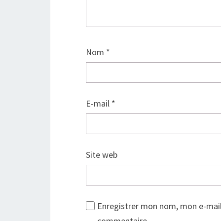
t
r
e
)
Nom
*
E-mail
*
Site web
Enregistrer mon nom, mon e-mail
commentaire.