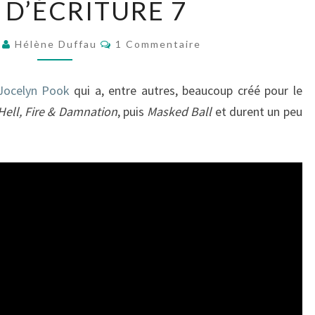
 D’ÉCRITURE 7
D’ÉCRITURE
7
Commentaires
0
Hélène Duffau
1 Commentaire
Jocelyn Pook
qui a, entre autres, beaucoup créé pour le
Hell, Fire & Damnation
, puis
Masked Ball
et durent un peu