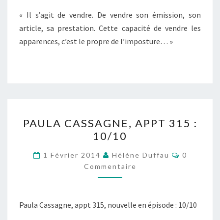
« Il s’agit de vendre. De vendre son émission, son
article, sa prestation. Cette capacité de vendre les
apparences, c’est le propre de l’imposture… »
PAULA
PAULA CASSAGNE, APPT 315 :
CASSAGNE,
10/10
APPT
315
Commenta
1 Février 2014
Hélène Duffau
0
:
Commentaire
10/10
Paula Cassagne, appt 315, nouvelle en épisode : 10/10