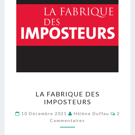
LA
LA FABRIQUE DES
FABRIQUE
IMPOSTEURS
DES
IMPOSTEURS
Commen
10 Décembre 2021
Hélène Duffau
2
Commentaires