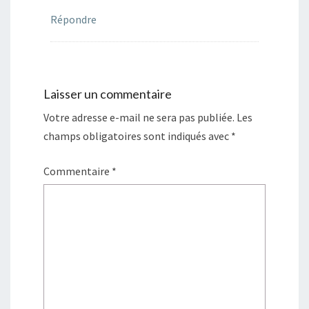
)
e
e
e
l
)
)
)
l
Répondre
e
f
e
n
ê
t
r
e
Laisser un commentaire
)
Votre adresse e-mail ne sera pas publiée.
Les
champs obligatoires sont indiqués avec
*
Commentaire
*