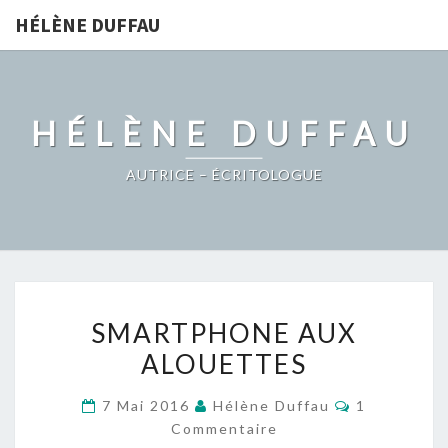
HÉLÈNE DUFFAU
HÉLÈNE DUFFAU
AUTRICE – ÉCRITOLOGUE
SMARTPHONE
SMARTPHONE AUX
AUX
ALOUETTES
ALOUETTES
Commentair
7 Mai 2016
Hélène Duffau
1
Commentaire