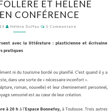
FOLLÈRE ET HÉLÈNE
FOLLÈRE
 EN CONFÉRENCE
ET
HÉLÈNE
Commentaires
DUFFAU
013
Hélène Duffau
1 Commentaire
EN
CONFÉRENCE
sent avec la littérature : plasticienne et écrivaine
rs pratiques
ément ni du tourisme bordé ou planifié. C’est quand il y a
ste, dans une sorte de « nécessaire inconfort ».
culpture, roman, nouvelle) et leur cheminement personnel,
yage sensoriel est au cœur de leur création.
re à 20 h
à l’
Espace Bonnefoy,
à Toulouse. Trois autres