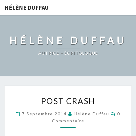
HÉLÈNE DUFFAU
HÉLÈNE DUFFAU
AUTRICE – ÉCRITOLOGUE
POST
POST CRASH
CRASH
Comment
7 Septembre 2014
Hélène Duffau
0
Commentaire