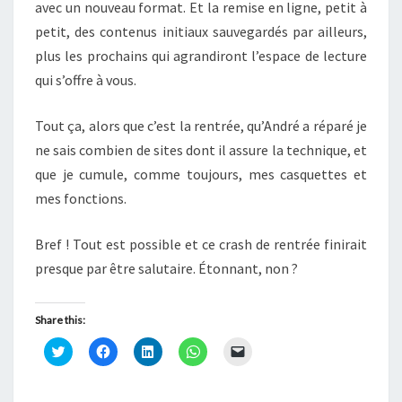
avec un nouveau format. Et la remise en ligne, petit à
petit, des contenus initiaux sauvegardés par ailleurs,
plus les prochains qui agrandiront l’espace de lecture
qui s’offre à vous.
Tout ça, alors que c’est la rentrée, qu’André a réparé je
ne sais combien de sites dont il assure la technique, et
que je cumule, comme toujours, mes casquettes et
mes fonctions.
Bref ! Tout est possible et ce crash de rentrée finirait
presque par être salutaire. Étonnant, non ?
Share this:
C
C
C
C
C
l
l
l
l
l
i
i
i
i
i
q
q
q
q
q
u
u
u
u
u