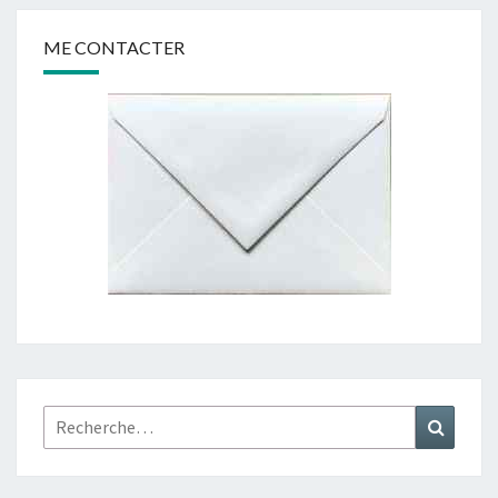
ME CONTACTER
Rechercher :
Recher