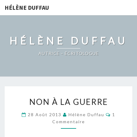
HÉLÈNE DUFFAU
HÉLÈNE DUFFAU
AUTRICE – ÉCRITOLOGUE
NON
NON À LA GUERRE
À
LA
Commentai
28 Août 2013
Hélène Duffau
1
GUERRE
Commentaire