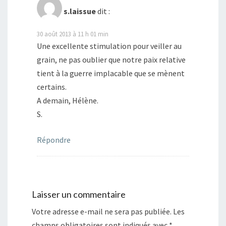
l
l
l
l
s
e
l
l
l
u
s.laissue
dit :
f
e
e
e
n
e
f
f
f
e
n
e
e
e
n
30 août 2013 à 11 h 01 min
ê
n
n
n
o
t
ê
ê
ê
u
Une excellente stimulation pour veiller au
r
t
t
t
v
e
r
r
r
e
grain, ne pas oublier que notre paix relative
)
e
e
e
l
)
)
)
l
tient à la guerre implacable que se mènent
e
f
certains.
e
n
A demain, Hélène.
ê
t
r
S.
e
)
Répondre
Laisser un commentaire
Votre adresse e-mail ne sera pas publiée.
Les
champs obligatoires sont indiqués avec
*