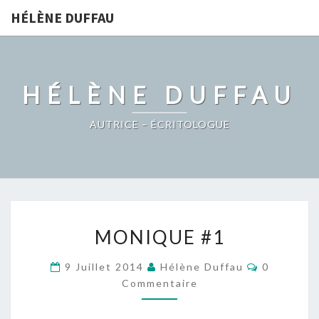
HÉLÈNE DUFFAU
HÉLÈNE DUFFAU
AUTRICE – ÉCRITOLOGUE
MONIQUE
MONIQUE #1
#1
Commenta
9 Juillet 2014
Hélène Duffau
0
Commentaire