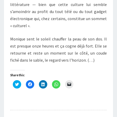
littérature — bien que cette culture lui semble
s’amoindrir au profit du tout télé ou du tout gadget
électronique qui, chez certains, constitue un sommet
« culturel ».
Monique sent le soleil chauffer la peau de son dos. Il
est presque onze heures et ça cogne déjà fort. Elle se
retourne et reste un moment sur le côté, un coude
fiché dans le sable, le regard vers l’horizon. (…)
Share this:
C
C
C
C
C
l
l
l
l
l
i
i
i
i
i
q
q
q
q
q
u
u
u
u
u
e
e
e
e
e
z
z
z
z
r
p
p
p
p
p
o
o
o
o
o
u
u
u
u
u