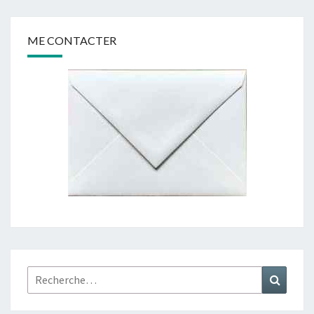
ME CONTACTER
Rechercher :
Recher