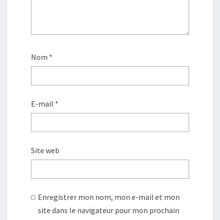
e
n
ê
t
r
e
)
Nom
*
E-mail
*
Site web
Enregistrer mon nom, mon e-mail et mon
site dans le navigateur pour mon prochain