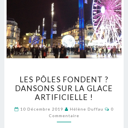
LES
LES PÔLES FONDENT ?
PÔLES
DANSONS SUR LA GLACE
FONDENT ?
ARTIFICIELLE !
DANSONS
SUR
Commen
10 Décembre 2019
Hélène Duffau
0
LA
Commentaire
GLACE
ARTIFICIELLE !