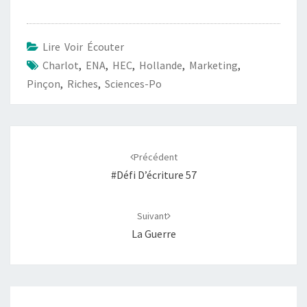
z
z
z
z
r
p
p
p
p
p
o
o
o
o
o
u
u
u
u
u
r
r
r
r
r
Lire Voir Écouter
p
p
p
p
e
a
a
a
a
n
Charlot
,
ENA
,
HEC
,
Hollande
,
Marketing
,
r
r
r
r
v
t
t
t
t
o
Pinçon
,
Riches
,
Sciences-Po
a
a
a
a
y
g
g
g
g
e
e
e
e
e
r
r
r
r
r
u
s
s
s
s
n
Navigation
u
u
u
u
l
r
r
r
r
i
d'article
T
F
L
W
e
Précédent
w
a
i
h
n
i
c
n
a
p
#Défi D’écriture 57
t
e
k
t
a
t
b
e
s
r
e
o
d
A
e
r
o
I
p
-
(
k
n
p
m
Suivant
o
(
(
(
a
u
o
o
o
i
La Guerre
v
u
u
u
l
r
v
v
v
à
e
r
r
r
u
d
e
e
e
n
a
d
d
d
a
n
a
a
a
m
s
n
n
n
i
u
s
s
s
(