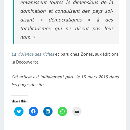
envahissent toutes le dimensions de la
domination et conduisent des pays soi-
disant « démocratiques » à des
totalitarismes qui ne disent pas leur
nom. »
La Violence des riches
et paru chez Zones, aux éditions
la Découverte.
Cet article est initialement paru le 15 mars 2015 dans
les pages du site.
Share this:
C
C
C
C
C
l
l
l
l
l
i
i
i
i
i
q
q
q
q
q
u
u
u
u
u
e
e
e
e
e