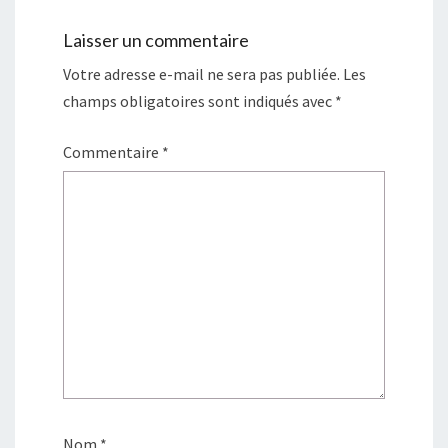
n
u
u
u
o
e
n
n
n
u
n
e
e
e
v
Laisser un commentaire
o
n
n
n
r
u
o
o
o
e
v
u
u
u
d
Votre adresse e-mail ne sera pas publiée.
Les
e
v
v
v
a
l
e
e
e
n
champs obligatoires sont indiqués avec
*
l
l
l
l
s
e
l
l
l
u
f
e
e
e
n
e
f
f
f
e
Commentaire
*
n
e
e
e
n
ê
n
n
n
o
t
ê
ê
ê
u
r
t
t
t
v
e
r
r
r
e
)
e
e
e
l
)
)
)
l
e
f
e
n
ê
t
r
e
)
Nom
*