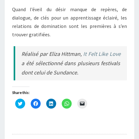
Quand l’éveil du désir manque de repères, de
dialogue, de clés pour un apprentissage éclairé, les
relations de domination sont les premières à s’en
trouver gratifiées.
Réalisé par Eliza Hittman,
It Felt Like Love
a été sélectionné dans plusieurs festivals
dont celui de Sundance.
Share this:
C
C
C
C
C
l
l
l
l
l
i
i
i
i
i
q
q
q
q
q
u
u
u
u
u
e
e
e
e
e
z
z
z
z
r
p
p
p
p
p
o
o
o
o
o