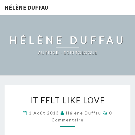
HÉLÈNE DUFFAU
HÉLÈNE DUFFAU
AUTRICE – ÉCRITOLOGUE
IT
IT FELT LIKE LOVE
FELT
LIKE
Commentai
1 Août 2013
Hélène Duffau
0
LOVE
Commentaire