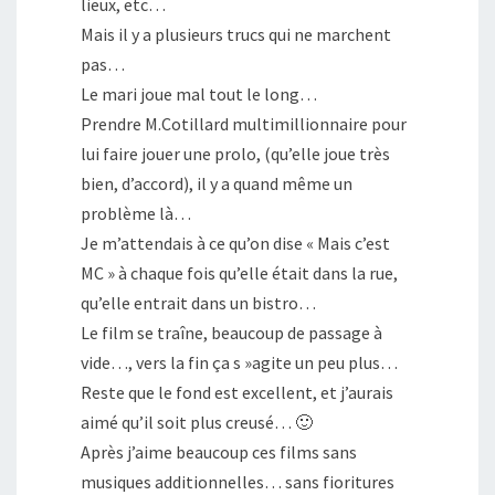
lieux, etc…
e
f
Mais il y a plusieurs trucs qui ne marchent
e
n
pas…
ê
t
Le mari joue mal tout le long…
r
e
)
Prendre M.Cotillard multimillionnaire pour
lui faire jouer une prolo, (qu’elle joue très
bien, d’accord), il y a quand même un
problème là…
Je m’attendais à ce qu’on dise « Mais c’est
MC » à chaque fois qu’elle était dans la rue,
qu’elle entrait dans un bistro…
Le film se traîne, beaucoup de passage à
vide…, vers la fin ça s »agite un peu plus…
Reste que le fond est excellent, et j’aurais
aimé qu’il soit plus creusé… 🙂
Après j’aime beaucoup ces films sans
musiques additionnelles… sans fioritures