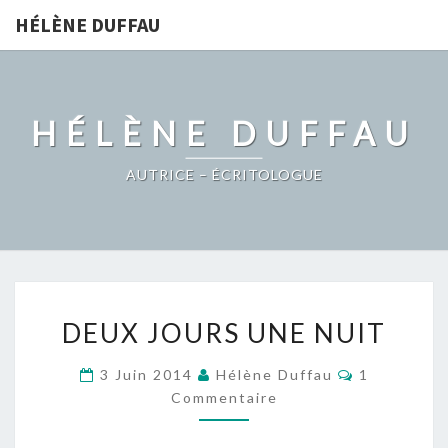
HÉLÈNE DUFFAU
HÉLÈNE DUFFAU
AUTRICE – ÉCRITOLOGUE
DEUX
DEUX JOURS UNE NUIT
JOURS
UNE
Commentai
3 Juin 2014
Hélène Duffau
1
NUIT
Commentaire