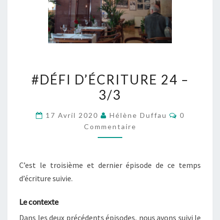
#DÉFI
#DÉFI D’ÉCRITURE 24 –
D’ÉCRITURE
3/3
24
–
Commentai
17 Avril 2020
Hélène Duffau
0
3/3
Commentaire
C’est le troisième et dernier épisode de ce temps
d’écriture suivie.
Le contexte
Dans les deux précédents épisodes, nous avons suivi le