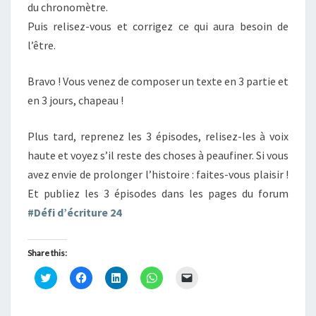
du chronomètre.
Puis relisez-vous et corrigez ce qui aura besoin de
l’être.
Bravo ! Vous venez de composer un texte en 3 partie et
en 3 jours, chapeau !
Plus tard, reprenez les 3 épisodes, relisez-les à voix
haute et voyez s’il reste des choses à peaufiner. Si vous
avez envie de prolonger l’histoire : faites-vous plaisir !
Et publiez les 3 épisodes dans les pages du forum
#Défi d’écriture 24
Share this:
C
C
C
C
C
l
l
l
l
l
i
i
i
i
i
q
q
q
q
q
u
u
u
u
u