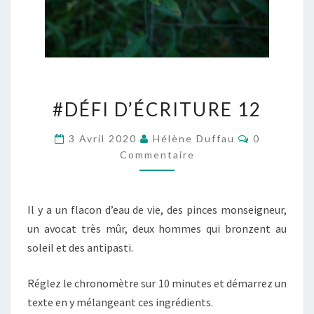
#DÉFI
#DÉFI D’ÉCRITURE 12
D’ÉCRITURE
12
Commentai
3 Avril 2020
Hélène Duffau
0
Commentaire
Il y a un flacon d’eau de vie, des pinces monseigneur,
un avocat très mûr, deux hommes qui bronzent au
soleil et des antipasti.
Réglez le chronomètre sur 10 minutes et démarrez un
texte en y mélangeant ces ingrédients.