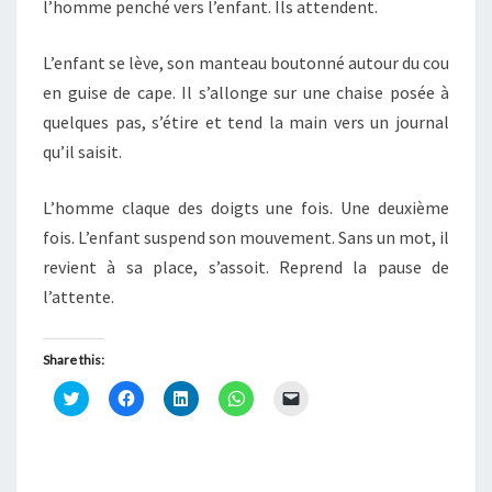
l’homme penché vers l’enfant. Ils attendent.
L’enfant se lève, son manteau boutonné autour du cou
en guise de cape. Il s’allonge sur une chaise posée à
quelques pas, s’étire et tend la main vers un journal
qu’il saisit.
L’homme claque des doigts une fois. Une deuxième
fois. L’enfant suspend son mouvement. Sans un mot, il
revient à sa place, s’assoit. Reprend la pause de
l’attente.
Share this:
C
C
C
C
C
l
l
l
l
l
i
i
i
i
i
q
q
q
q
q
u
u
u
u
u
e
e
e
e
e
z
z
z
z
r