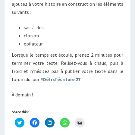
ajoutez à votre histoire en construction les éléments
suivants :
sac-à-dos
cloison
épilateur
Lorsque le temps est écoulé, prenez 2 minutes pour
terminer votre texte. Relisez-vous à chaud, puis à
froid et n’hésitez pas à publier votre texte dans le
forum du jour
#Défi d’écriture 27
À demain !
Share this:
C
C
C
C
C
l
l
l
l
l
i
i
i
i
i
q
q
q
q
q