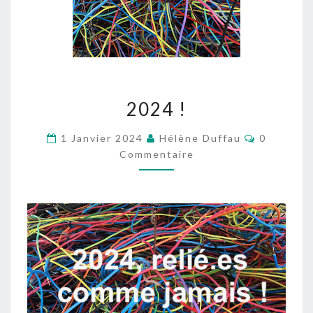
2024
2024 !
!
Commenta
1 Janvier 2024
Hélène Duffau
0
Commentaire