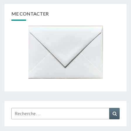
ME CONTACTER
Rechercher :
Recher