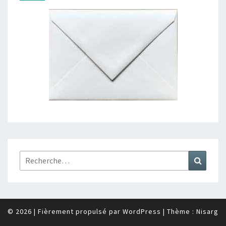
Rechercher :
Recher
© 2026
|
Fièrement propulsé par
WordPress
|
Thème :
Nisarg