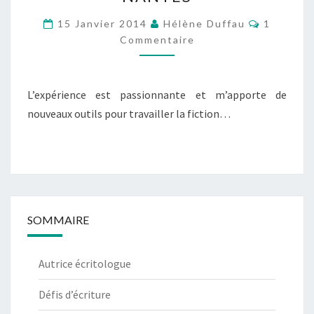
MADELEINE
DE
Commenta
15 Janvier 2014
Hélène Duffau
1
NANTES
Commentaire
L’expérience est passionnante et m’apporte de
nouveaux outils pour travailler la fiction…
SOMMAIRE
Autrice écritologue
Défis d’écriture