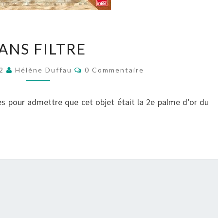
SANS
ANS FILTRE
FILTRE
Commentaires
22
Hélène Duffau
0 Commentaire
ses pour admettre que cet objet était la 2e palme d’or du