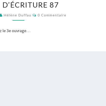
 D’ÉCRITURE 87
D’ÉCRITURE
87
Commentaires
Hélène Duffau
0 Commentaire
rez le 3e ouvrage…