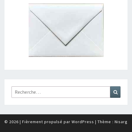
Rechercher :
Recher
© 2026
|
Fièrement propulsé par
WordPress
|
Thème :
Nisarg