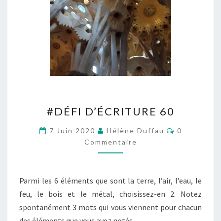
#DÉFI
#DÉFI D’ÉCRITURE 60
D’ÉCRITURE
60
Commentai
7 Juin 2020
Hélène Duffau
0
Commentaire
Parmi les 6 éléments que sont la terre, l’air, l’eau, le
feu, le bois et le métal, choisissez-en 2. Notez
spontanément 3 mots qui vous viennent pour chacun
des éléments que vous avez notés…