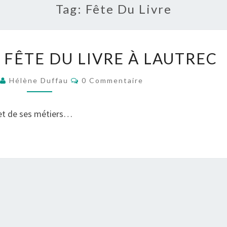
Tag:
Fête Du Livre
13
 : FÊTE DU LIVRE À LAUTREC
JUILLET
2013
Commentaires
3
Hélène Duffau
0 Commentaire
:
FÊTE
 et de ses métiers…
DU
LIVRE
À
LAUTREC