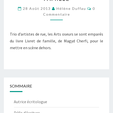
OSEURS
/
Commentai
28 Août 2013
Hélène Duffau
0
LIVRET
Commentaire
DE
FAMILLE
Trio d’artistes de rue, les Arts oseurs se sont emparés
du livre Livret de famille, de Magyd Cherfi, pour le
mettre en scène dehors.
SOMMAIRE
Autrice écritologue
Défis d’écriture