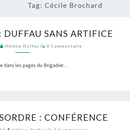
Tag:
Cécile Brochard
LE
: DUFFAU SANS ARTIFICE
BRIGADIER
:
Commentaires
2
Hélène Duffau
0 Commentaire
DUFFAU
SANS
ire dans les pages du Brigadier…
ARTIFICE
ORDRE
SORDRE : CONFÉRENCE
ET
DÉSORDRE
Commentaires
013
Hélène Duffau
0 Commentaire