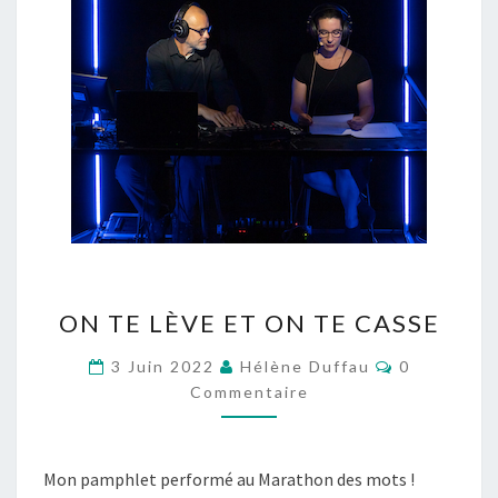
ON
ON TE LÈVE ET ON TE CASSE
TE
LÈVE
Commentai
3 Juin 2022
Hélène Duffau
0
ET
Commentaire
ON
TE
Mon pamphlet performé au Marathon des mots !
CASSE