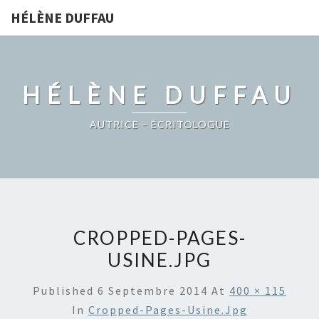
HÉLÈNE DUFFAU
HÉLÈNE DUFFAU
AUTRICE – ÉCRITOLOGUE
CROPPED-PAGES-
USINE.JPG
Published
6 Septembre 2014
At
400 × 115
In
Cropped-Pages-Usine.jpg